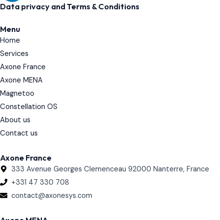
n
Data privacy and Terms & Conditions
k
Menu
e
Home
d
i
Services
n
Axone France
Axone MENA
Magnetoo
Constellation OS
About us
Contact us
Axone France
333 Avenue Georges Clemenceau 92000 Nanterre, France
+331 47 330 708
contact@axonesys.com
Axone MENA