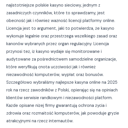
najistotniejsze polskie kasyno sieciowy, jednym z
zasadniczych czynników, które to sprawdzamy, jest
obecność jak i również ważność licencji platformy online.
Licencja jest to argument, jaki to potwierdza, że kasyno
wykonuje legalnie oraz przestrzega wszelkiego zasad oraz
kanonów wybranych przez organ regulacyjny. Licencja
przynosi też, iż kasyno wydaje się monitorowane i
audytowane za pośrednictwem samodzielne organizacje,
które weryfikują cnota uczciwości jak i również
niezawodność komputerów, wypłat oraz bonusów.
Szczegółowo wybraliśmy najlepsze kasyna online na 2025
rok na rzecz zawodników z Polski, opierając się na opiniach
klientów serwisie randkowym i niezawodności platform.
Każde opisane niżej firmy gwarantują ochrona życia i
zdrowia oraz rozmaitość komputerów, jak powoduje gryzie
atrakcyjnymi na rzecz internautów.