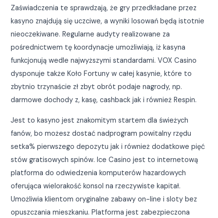
Zaświadczenia te sprawdzają, że gry przedkładane przez
kasyno znajdują się uczciwe, a wyniki losowań będą istotnie
nieoczekiwane. Regularne audyty realizowane za
pośrednictwem tę koordynacje umożliwiają, iż kasyna
funkcjonują wedle najwyższymi standardami. VOX Casino
dysponuje także Koło Fortuny w całej kasynie, które to
zbytnio trzynaście zł zbyt obrót podaje nagrody, np.
darmowe dochody z, kasę, cashback jak i również Respin.
Jest to kasyno jest znakomitym startem dla świeżych
fanów, bo możesz dostać nadprogram powitalny rzędu
setka% pierwszego depozytu jak i również dodatkowe pięć
stów gratisowych spinów. Ice Casino jest to internetową
platforma do odwiedzenia komputerów hazardowych
oferująca wielorakość konsol na rzeczywiste kapitał.
Umożliwia klientom oryginalne zabawy on-line i sloty bez
opuszczania mieszkaniu. Platforma jest zabezpieczona