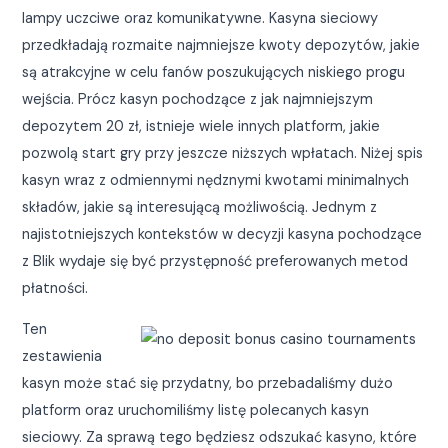
lampy uczciwe oraz komunikatywne. Kasyna sieciowy
przedkładają rozmaite najmniejsze kwoty depozytów, jakie
są atrakcyjne w celu fanów poszukujących niskiego progu
wejścia. Prócz kasyn pochodzące z jak najmniejszym
depozytem 20 zł, istnieje wiele innych platform, jakie
pozwolą start gry przy jeszcze niższych wpłatach. Niżej spis
kasyn wraz z odmiennymi nędznymi kwotami minimalnych
składów, jakie są interesującą możliwością. Jednym z
najistotniejszych kontekstów w decyzji kasyna pochodzące
z Blik wydaje się być przystępność preferowanych metod
płatności.
Ten
zestawienia
kasyn może stać się przydatny, bo przebadaliśmy dużo
platform oraz uruchomiliśmy listę polecanych kasyn
sieciowy. Za sprawą tego będziesz odszukać kasyno, które